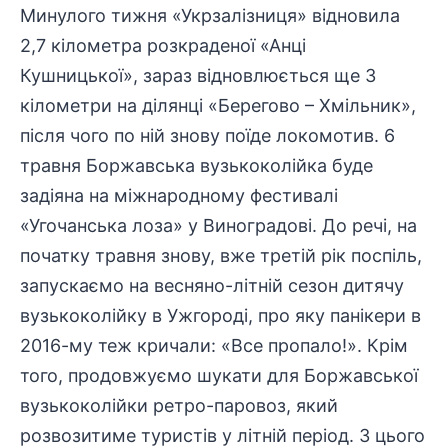
Минулого тижня «Укрзалізниця» відновила
2,7 кілометра розкраденої «Анці
Кушницької», зараз відновлюється ще 3
кілометри на ділянці «Берегово – Хмільник»,
після чого по ній знову поїде локомотив. 6
травня Боржавська вузькоколійка буде
задіяна на міжнародному фестивалі
«Угочанська лоза» у Виноградові. До речі, на
початку травня знову, вже третій рік поспіль,
запускаємо на весняно-літній сезон дитячу
вузькоколійку в Ужгороді, про яку панікери в
2016-му теж кричали: «Все пропало!». Крім
того, продовжуємо шукати для Боржавської
вузькоколійки ретро-паровоз, який
розвозитиме туристів у літній період. З цього