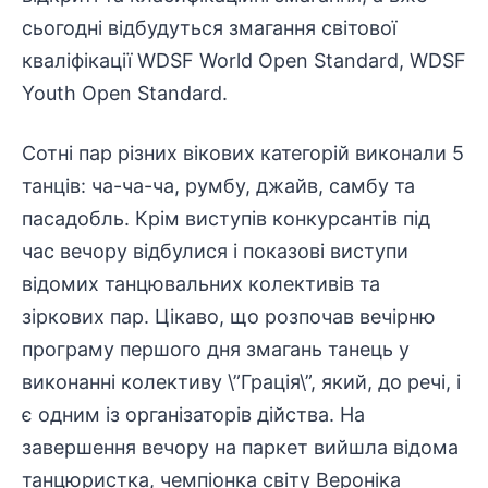
сьогодні відбудуться змагання світової
кваліфікації WDSF World Open Standard, WDSF
Youth Open Standard.
Сотні пар різних вікових категорій виконали 5
танців: ча-ча-ча, румбу, джайв, самбу та
пасадобль. Крім виступів конкурсантів під
час вечору відбулися і показові виступи
відомих танцювальних колективів та
зіркових пар. Цікаво, що розпочав вечірню
програму першого дня змагань танець у
виконанні колективу \”Грація\”, який, до речі, і
є одним із організаторів дійства. На
завершення вечору на паркет вийшла відома
танцюристка, чемпіонка світу Вероніка