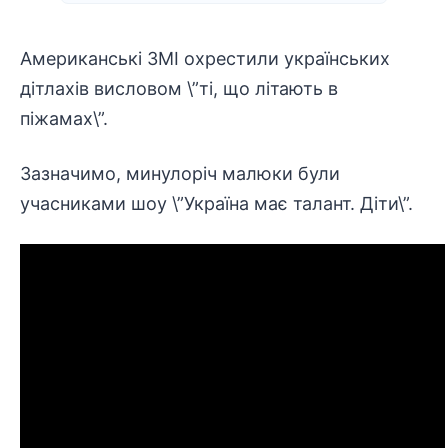
Американські ЗМІ охрестили українських
дітлахів висловом \”ті, що літають в
піжамах\”.
Зазначимо, минулоріч малюки були
учасниками шоу \”Україна має талант. Діти\”.