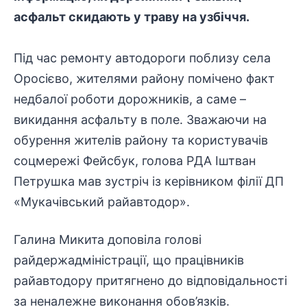
асфальт скидають у траву на узбіччя.
Під час ремонту автодороги поблизу села
Оросієво, жителями району помічено факт
недбалої роботи дорожників, а саме –
викидання асфальту в поле. Зважаючи на
обурення жителів району та користувачів
соцмережі Фейсбук, голова РДА Іштван
Петрушка мав зустріч із керівником філії ДП
«Мукачівський райавтодор».
Галина Микита доповіла голові
райдержадміністрації, що працівників
райавтодору притягнено до відповідальності
за неналежне виконання обов’язків.