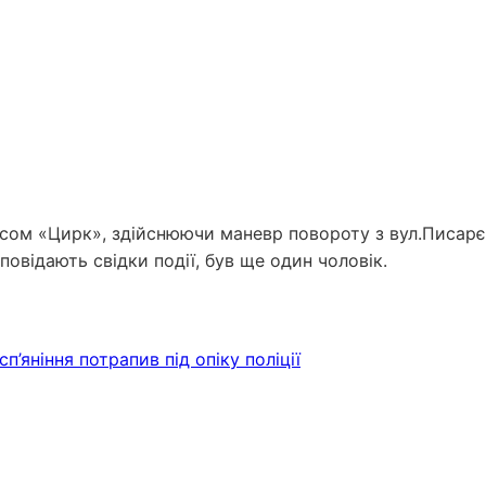
исом «Цирк», здійснюючи маневр повороту з вул.Писарє
зповідають свідки події, був ще один чоловік.
п’яніння потрапив під опіку поліції