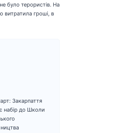
не було терористів. На
ю витратила гроші, в
арт: Закарпаття
є набір до Школи
ського
мництва