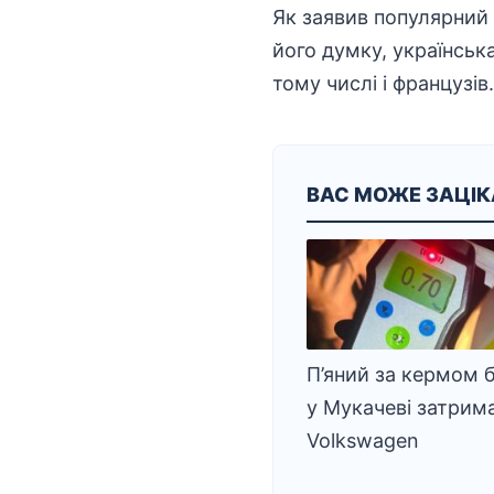
Як заявив популярний 
його думку, українськ
тому числі і французів.
ВАС МОЖЕ ЗАЦІ
П’яний за кермом б
у Мукачеві затрим
Volkswagen