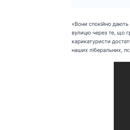
«Вони спокійно дають 
вулицю через те, що г
карикатуристи достатн
наших ліберальних, пс