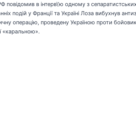
РФ повідомив в інтерв\’ю одному з сепаратистських
ніх подій у Франції та Україні Лоза вибухнув ант
ичну операцію, проведену Україною проти бойовик
її «каральною».