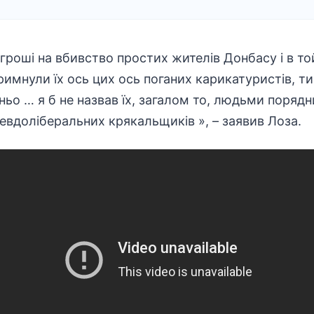
гроші на вбивство простих жителів Донбасу і в то
римнули їх ось цих ось поганих карикатуристів, ти
ьо … я б не назвав їх, загалом то, людьми порядн
евдоліберальних крякальщиків », – заявив Лоза.