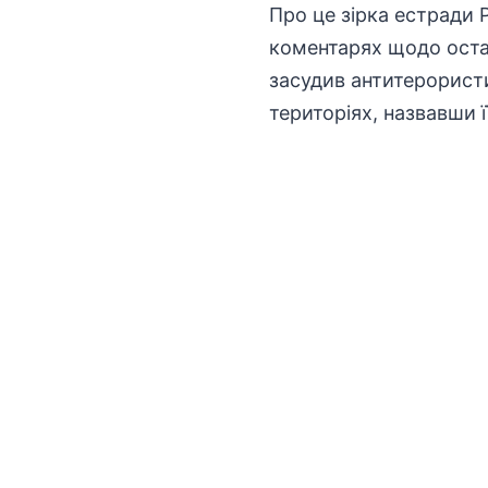
Про це зірка естради 
коментарях щодо остан
засудив антитерорист
територіях, назвавши 