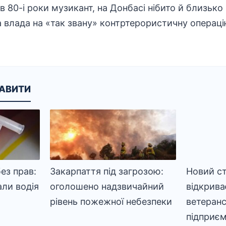
в 80-і роки музикант, на Донбасі нібито й близько 
а влада на «так звану» контртерористичну операці
КАВИТИ
ез прав:
Закарпаття під загрозою:
Новий ст
али водія
оголошено надзвичайний
відкрива
рівень пожежної небезпеки
ветеран
підприє