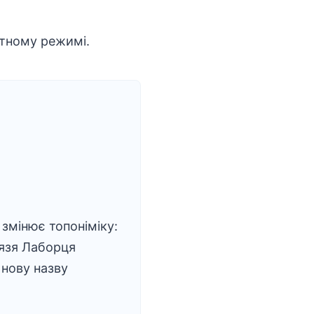
атному режимі.
змінює топоніміку:
язя Лаборця
нову назву