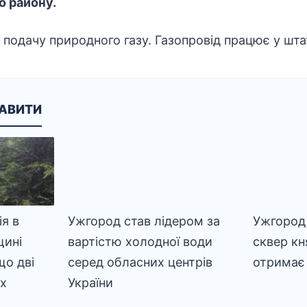
о району.
о подачу природного газу. Газопровід працює у шт
КАВИТИ
я в
Ужгород став лідером за
Ужгород 
щині
вартістю холодної води
сквер кн
що дві
серед обласних центрів
отримає 
ах
України