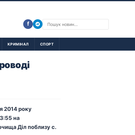
f
КРИМІНАЛ
СПОРТ
проводі
я 2014 року
03:55 на
очища Діл поблизу с.