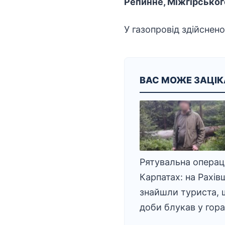
Репинне, Міжгірськог
У газопровід здійснен
ВАС МОЖЕ ЗАЦІ
Рятувальна операці
Карпатах: на Рахів
знайшли туриста, 
доби блукав у гор