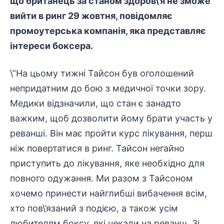
що британець за станом здоров\’я не зможе
вийти в ринг 29 жовтня, повідомляє
промоутерська компанія, яка представляє
інтереси боксера.
\”На цьому тижні Тайсон був оголошений
непридатним до бою з медичної точки зору.
Медики відзначили, що стан є занадто
важким, щоб дозволити йому брати участь у
реванші. Він має пройти курс лікування, перш
ніж повертатися в ринг. Тайсон негайно
приступить до лікування, яке необхідно для
повного одужання. Ми разом з Тайсоном
хочемо принести найглибші вибачення всім,
хто пов\’язаний з подією, а також усім
любителям боксу, які чекали на реванш. Зі