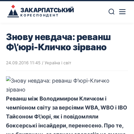
ЗАКАРПАТСЬКИЙ
КОРЕСПОНДЕНТ
Знову невдача: реванш
Ф\’юрі-Кличко зірвано
24.09.2016 11:45
/
Україна і світ
Реванш між Володимиром Кличком і
чемпіоном світу за версіями WBA, WBO і IBO
Тайсоном Ф\’юрі, як і повідомляли
боксерські інсайдери, перенесено. Про те,