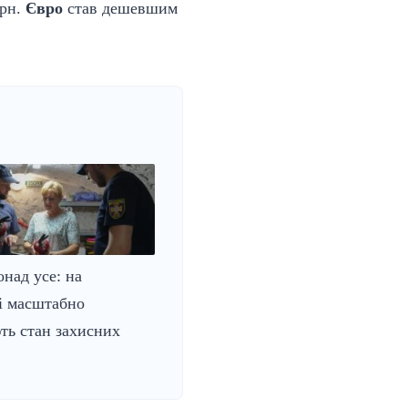
грн.
Євро
став дешевшим
онад усе: на
і масштабно
ть стан захисних