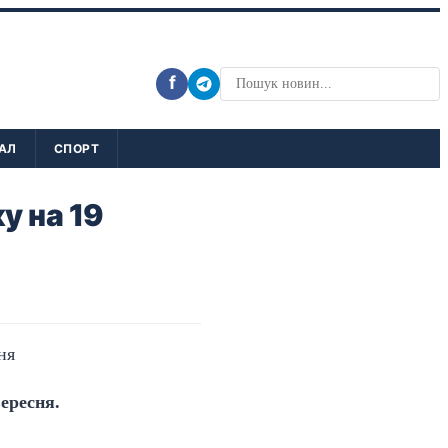
f
АЛ
СПОРТ
у на 19
ересня.