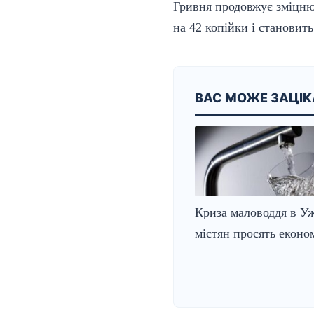
Гривня продовжує зміцн
на 42 копійки і становить
ВАС МОЖЕ ЗАЦІ
Криза маловоддя в Уж
містян просять еконо