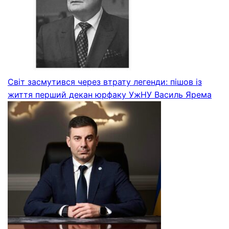
Світ засмутився через втрату легенди: пішов із
життя перший декан юрфаку УжНУ Василь Ярема