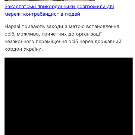
Закарпатські прикордонники розгромили дві
мережі контрабандистів людей
Наразі тривають заходи з метою встановлення
осіб, можливо, причетних до організації
незаконного переміщення осіб через державний
кордон України.