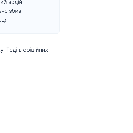
ий водій
ьно збив
ьця
. Тоді в офіційних