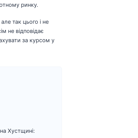
лютному ринку.
але так цього і не
сім не відповідає
ахувати за курсом у
 на Хустщині: