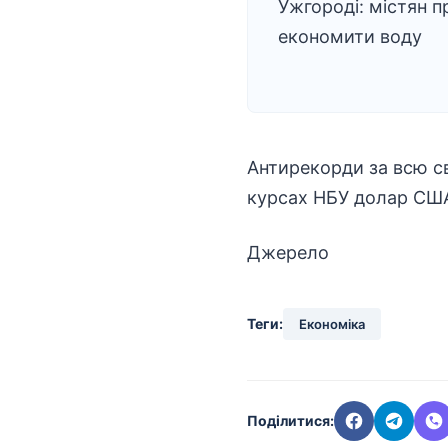
Ужгороді: містян п
економити воду
Антирекорди за всю св
курсах НБУ долар США 
Джерело
Теги:
Економіка
Поділитися: