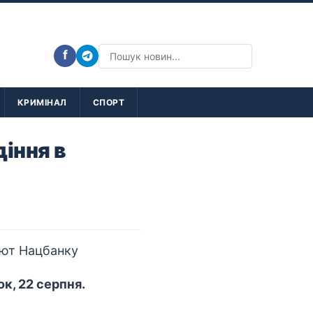
f
КРИМІНАЛ
СПОРТ
іння в
к, 22 серпня.