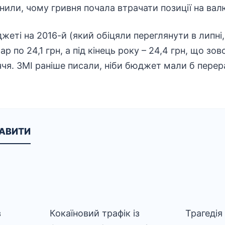
нили, чому гривня почала втрачати позиції на ва
еті на 2016-й (який обіцяли переглянути в липні, 
р по 24,1 грн, а під кінець року – 24,4 грн, що зов
ччя. ЗМІ раніше писали, ніби бюджет мали б перер
КАВИТИ
в
Кокаїновий трафік із
Трагедія