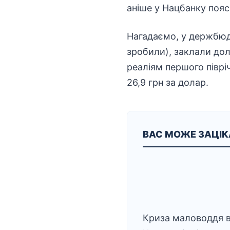
аніше у Нацбанку пояс
Нагадаємо, у держбюдж
зробили), заклали дола
реаліям першого піврі
26,9 грн за долар.
ВАС МОЖЕ ЗАЦІ
Криза маловоддя 