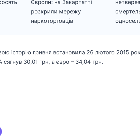
росять
Європи: на Закарпатті
нетверез
розкрили мережу
смертел
наркоторговців
односел
ою історію гривня встановила 26 лютого 2015 року
сягнув 30,01 грн, а євро – 34,04 грн.