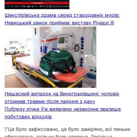
Шекспірівська драма серед стародавніх мурів:
Невицький замок приймає виставу Річард ІІІ
Нещасний випадок на Виноградівщині: чоловік
отримав травми після падіння з даху
Поблизу річки Уж виявлено незаконне звалище
побутових відходів
\”Це було зафіксовано, це було заміряно, всі пеньки
обраховано, скільки було спиляно. Загальна