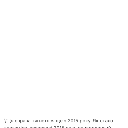
\”Ця справа тягнеться ще з 2015 року. Як стало
зрозуміло, всередині 2015 року прикордонний