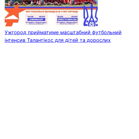
Ужгород прийматиме масштабний футбольний
інтенсив Талантікос для дітей та дорослих