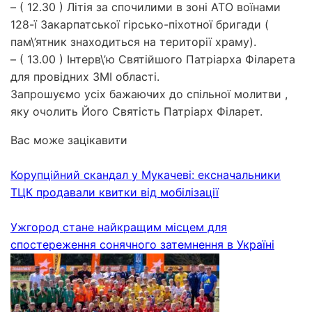
– ( 12.30 ) Літія за спочилими в зоні АТО воїнами
128-ї Закарпатської гірсько-піхотної бригади (
пам\’ятник знаходиться на території храму).
– ( 13.00 ) Інтерв\’ю Святійшого Патріарха Філарета
для провідних ЗМІ області.
Запрошуємо усіх бажаючих до спільної молитви ,
яку очолить Його Святість Патріарх Філарет.
Вас може зацікавити
Корупційний скандал у Мукачеві: ексначальники
ТЦК продавали квитки від мобілізації
Ужгород стане найкращим місцем для
спостереження сонячного затемнення в Україні