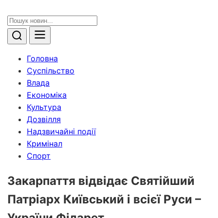
Головна
Суспільство
Влада
Економіка
Культура
Дозвілля
Надзвичайні події
Кримінал
Спорт
Закарпаття відвідає Святійший
Патріарх Київський і всієї Руси –
України Філарет