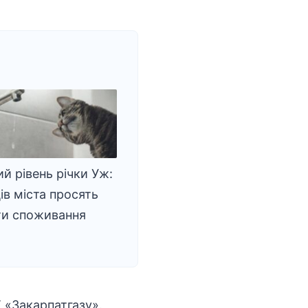
й рівень річки Уж:
в міста просять
и споживання
 «Закарпатгазу».