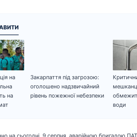
КАВИТИ
ія на
Закарпаття під загрозою:
Критични
альна
оголошено надзвичайний
мешканці
ть на
рівень пожежної небезпеки
обмежит
мат
води
но на сьогодні, 9 серпня, аварійною бригадою ПАТ