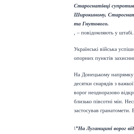
Старогнатівці супротивн
Широкиному, Старогнаті
та Гнутового.
, – повідомляють у штабі.
Українські війська успішн
опорних пунктів захисник
На Донецькому напрямку 
десятки снарядів з важкої
ворог неодноразово відкр
близько півсотні мін. Не
застосував гранатомети. 
\”На Луганщині ворог ві