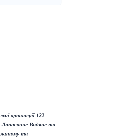
ожої артилерії 122
а, Лопаскине Водяне та
окиному та