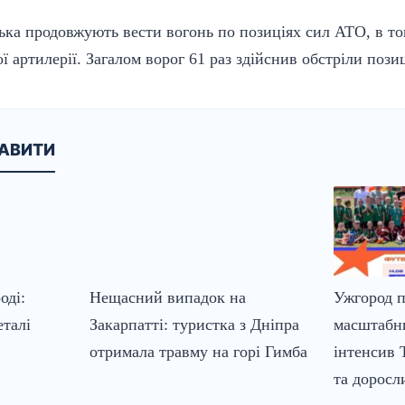
ська продовжують вести вогонь по позиціях сил АТО, в то
 артилерії. Загалом ворог 61 раз здійснив обстріли пози
КАВИТИ
оді:
Нещасний випадок на
Ужгород 
еталі
Закарпатті: туристка з Дніпра
масштабн
отримала травму на горі Гимба
інтенсив 
та доросл