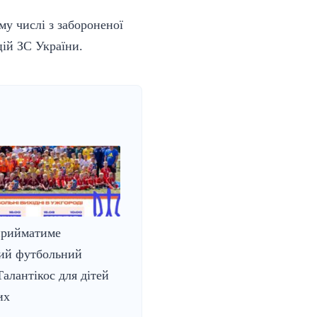
му числі з забороненої
цій ЗС України.
прийматиме
ий футбольний
Талантікос для дітей
их