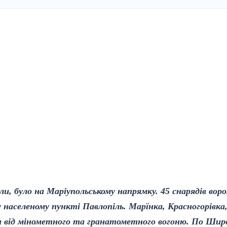
ли, було на Маріупольському напрямку. 45 снарядів вор
 у населеному пункті Павлопіль. Марїнка, Красногорівк
 від мінометного та гранатометного вогоню. По Шир