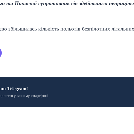
о та Попасної супротивник вів здебільшого неприцільн
єво збільшилась кількість польотів безпілотних літальних
аш Telegram!
арпаття у вашому смартфоні.