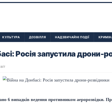
КУЛЬТУРА
ДОЗВІЛЛЯ
НАДЗВИЧАЙНІ ПОДІЇ
КРИМІН
басі: Росія запустила дрони-р
світ
вано 6 випадків ведення противником аеророзвідки. П