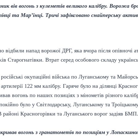
ик вів вогонь з кулеметів великого калібру. Ворожа бр
вці та Мар’їнці. Тричі зафіксовано снайперську акти
о відбили напад ворожої ДРГ, яка вчора після опівночі а
ів Старогнатівки. Втрат серед особового складу українс
російські окупаційні війська по Луганському та Майорс
 артилерії 122 мм калібру. Гаряче було на ділянці Красног
ивав вогонь по наших позиціях з мінометів різного каліб
спокійно було у Світлодарську, Луганському та Троїцьком
В районі Красногорівки та Луганського ворог задіяв БМП
дкривав вогонь з гранатометів по позиціям у Лопаскин