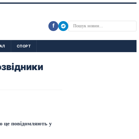
f
АЛ
СПОРТ
озвідники
ро це повідомляють у