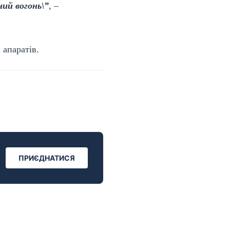
ий вогонь\”
, –
 апаратів.
ПРИЄДНАТИСЯ