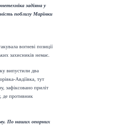
онетехніка задіяна у
вність поблизу Марїнки
такувала вогневі позиції
ьких захисників немає.
ьку випустили два
орівка-Авдіївка, тут
ру, зафіксовано приліт
у, де противник
.
ому. По наших опорних