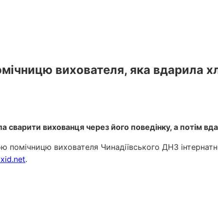
мічницю вихователя, яка вдарила х
а сварити вихованця через його поведінку, а потім вд
ю помічницю вихователя Чинадіївського ДНЗ інтернатно
xid.net
.