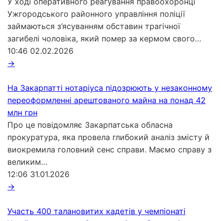
У ході оперативного реагування правоохоронці
Ужгородського районного управління поліції
займаються з’ясуванням обставин трагічної
загибелі чоловіка, який помер за кермом свого…
10:46
02.02.2026
→
На Закарпатті нотаріуса підозрюють у незаконному
переоформленні арештованого майна на понад 42
млн грн
Про це повідомляє Закарпатська обласна
прокуратура, яка провела глибокий аналіз змісту й
виокремила головний сенс справи. Маємо справу з
великим…
12:06
31.01.2026
→
Участь 400 талановитих кадетів у чемпіонаті