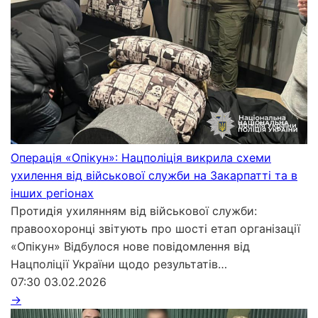
Операція «Опікун»: Нацполіція викрила схеми
ухилення від військової служби на Закарпатті та в
інших регіонах
Протидія ухилянням від військової служби:
правоохоронці звітують про шості етап організації
«Опікун» Відбулося нове повідомлення від
Нацполіції України щодо результатів…
07:30
03.02.2026
→