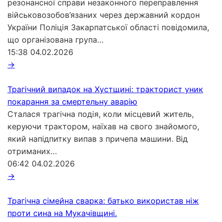
резонансної справи незаконного переправлення
військовозобов’язаних через державний кордон
України Поліція Закарпатської області повідомила,
що організована група…
15:38
04.02.2026
→
Трагічний випадок на Хустщині: тракторист уник
покарання за смертельну аварію
Сталася трагічна подія, коли місцевий житель,
керуючи трактором, наїхав на свого знайомого,
який напідпитку випав з причепа машини. Від
отриманих…
06:42
04.02.2026
→
Трагічна сімейна сварка: батько використав ніж
проти сина на Мукачівщині.