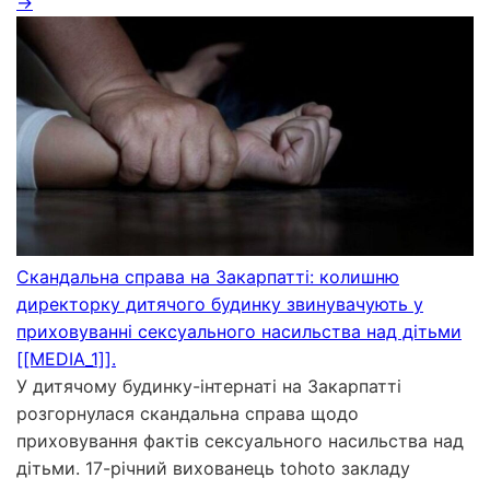
→
Скандальна справа на Закарпатті: колишню
директорку дитячого будинку звинувачують у
приховуванні сексуального насильства над дітьми
[[MEDIA_1]].
У дитячому будинку-інтернаті на Закарпатті
розгорнулася скандальна справа щодо
приховування фактів сексуального насильства над
дітьми. 17-річний вихованець tohoto закладу