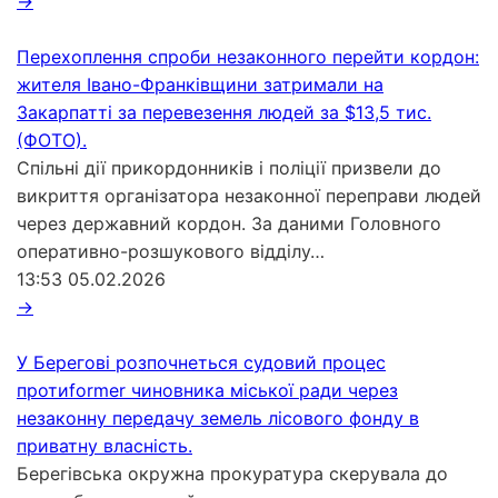
→
Перехоплення спроби незаконного перейти кордон:
жителя Івано-Франківщини затримали на
Закарпатті за перевезення людей за $13,5 тис.
(ФОТО).
Спільні дії прикордонників і поліції призвели до
викриття організатора незаконної переправи людей
через державний кордон. За даними Головного
оперативно-розшукового відділу…
13:53
05.02.2026
→
У Берегові розпочнеться судовий процес
протиformer чиновника міської ради через
незаконну передачу земель лісового фонду в
приватну власність.
Берегівська окружна прокуратура скерувала до