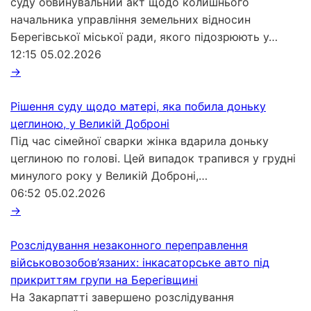
суду обвинувальний акт щодо колишнього
начальника управління земельних відносин
Берегівської міської ради, якого підозрюють у…
12:15
05.02.2026
→
Рішення суду щодо матері, яка побила доньку
цеглиною, у Великій Доброні
Під час сімейної сварки жінка вдарила доньку
цеглиною по голові. Цей випадок трапився у грудні
минулого року у Великій Доброні,…
06:52
05.02.2026
→
Розслідування незаконного переправлення
військовозобов’язаних: інкасаторське авто під
прикриттям групи на Берегівщині
На Закарпатті завершено розслідування