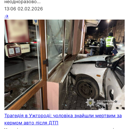
неодноразово…
13:06
02.02.2026
→
Трагедія в Ужгороді: чоловіка знайшли мертвим за
кермом авто після ДТП