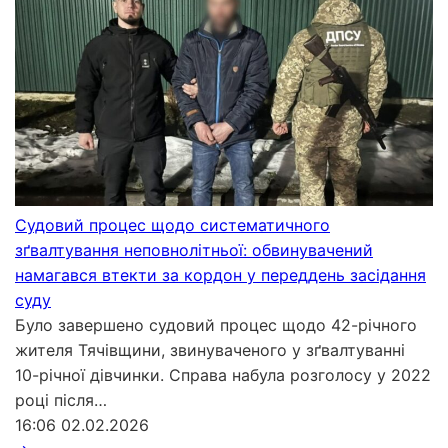
Судовий процес щодо систематичного
зґвалтування неповнолітньої: обвинувачений
намагався втекти за кордон у переддень засідання
суду
Було завершено судовий процес щодо 42-річного
жителя Тячівщини, звинуваченого у зґвалтуванні
10-річної дівчинки. Справа набула розголосу у 2022
році після…
16:06
02.02.2026