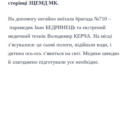
сторінці ЗЦЕМД МК.
На допомогу негайно виїхала бригада №710 –
парамедик Іван БЕДРИНЕЦЬ та екстрений
медичний технік Володимир КЕРЧА. На місці
з’ясувалося: це сьомі пологи, відійшли води, і
дитина ось-ось з’явиться на світ. Медики швидко
й злагоджено підготували усе необхідне.