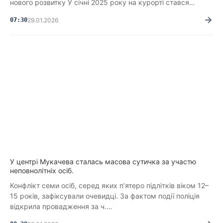
нового розвитку У січні 2025 року на курорті стався…
→
07:30
29.01.2026
У центрі Мукачева сталась масова сутичка за участю
неповнолітніх осіб.
Конфлікт семи осіб, серед яких п’ятеро підлітків віком 12–
15 років, зафіксували очевидці. За фактом події поліція
відкрила провадження за ч.…