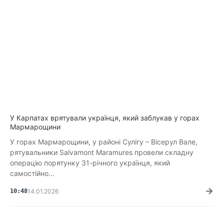
У Карпатах врятували українця, який заблукав у горах
Мармарощини
У горах Мармарощини, у районі Сулігу – Вісерул Вале,
рятувальники Salvamont Maramures провели складну
операцію порятунку 31-річного українця, який
самостійно…
→
10:48
14.01.2026