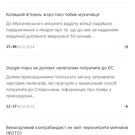
Колишній в\’язень жорстоко побив мукачівця
До Мукачівського міського відділу міліції надійшло
повідомлення з лікарні про те, що до них за наданням
медичної допомоги звернувся 50-річний…
→
15:46
16.12.2014
Google maps не допоміг нелегалам потрапити до ЄС
Днями прикордонники Чопського загону затримали
чергових нелегалів, які прагнули у незаконний спосіб
потрапити до Словаччини. Інформацію про появу у
прикордонні…
→
12:37
16.12.2014
Винахідливий контрабандист не зміг перехитрити митників
(ФОТО)