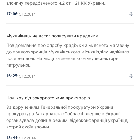
злочину передбаченого ч.2 ст. 121 КК України…
→
17:06
15.12.2014
Мукачівець не встиг поласувати краденим
Повідомлення про спробу крадіжки з м\’ясного магазину
до правоохоронців Мукачівського міськвідділу надійшло
посеред ночі. На місці вчинення злочину інспектори
патрульної…
→
16:25
15.12.2014
Ноу-хау від закарпатських прокурорів
За дорученням Генеральної прокуратури України
прокуратура Закарпатської області вперше в Україні
організувала допит в режимі відеоконференції українця,
котрий скоїв злочин…
→
15:44
15.12.2014