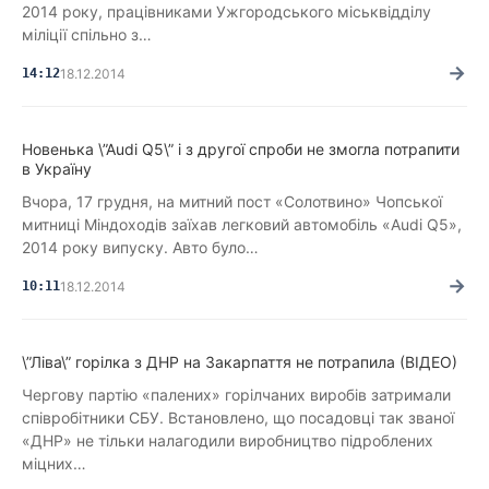
2014 року, працівниками Ужгородського міськвідділу
міліції спільно з…
→
14:12
18.12.2014
Новенька \”Audi Q5\” і з другої спроби не змогла потрапити
в Україну
Вчора, 17 грудня, на митний пост «Солотвино» Чопської
митниці Міндоходів заїхав легковий автомобіль «Audi Q5»,
2014 року випуску. Авто було…
→
10:11
18.12.2014
\”Ліва\” горілка з ДНР на Закарпаття не потрапила (ВІДЕО)
Чергову партію «палених» горілчаних виробів затримали
співробітники СБУ. Встановлено, що посадовці так званої
«ДНР» не тільки налагодили виробництво підроблених
міцних…