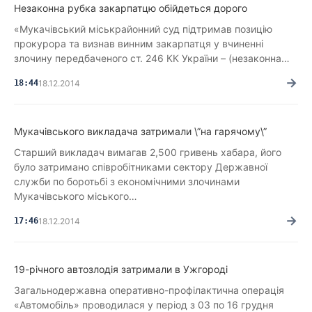
Незаконна рубка закарпатцю обійдеться дорого
«Мукачівський міськрайонний суд підтримав позицію
прокурора та визнав винним закарпатця у вчиненні
злочину передбаченого ст. 246 КК України – (незаконна…
→
18:44
18.12.2014
Мукачівського викладача затримали \”на гарячому\”
Старший викладач вимагав 2,500 гривень хабара, його
було затримано співробітниками сектору Державної
служби по боротьбі з економічними злочинами
Мукачівського міського…
→
17:46
18.12.2014
19-річного автозлодія затримали в Ужгороді
Загальнодержавна оперативно-профілактична операція
«Автомобіль» проводилася у період з 03 по 16 грудня