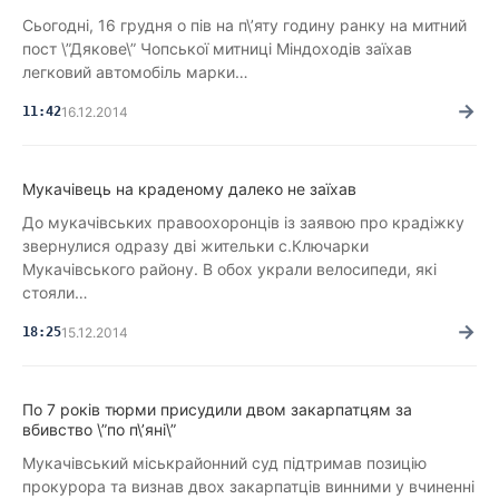
Сьогодні, 16 грудня о пів на п\’яту годину ранку на митний
пост \”Дякове\” Чопської митниці Міндоходів заїхав
легковий автомобіль марки…
→
11:42
16.12.2014
Мукачівець на краденому далеко не заїхав
До мукачівських правоохоронців із заявою про крадіжку
звернулися одразу дві жительки с.Ключарки
Мукачівського району. В обох украли велосипеди, які
стояли…
→
18:25
15.12.2014
По 7 років тюрми присудили двом закарпатцям за
вбивство \”по п\’яні\”
Мукачівський міськрайонний суд підтримав позицію
прокурора та визнав двох закарпатців винними у вчиненні