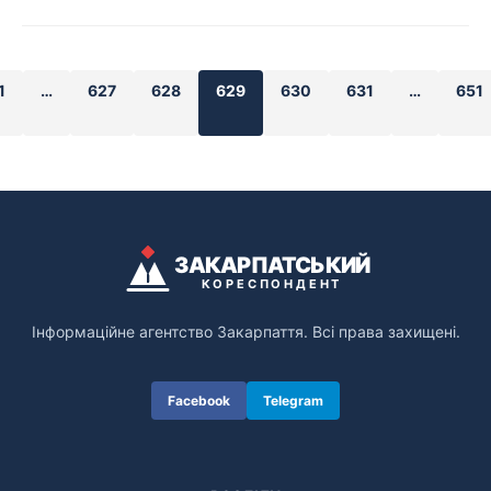
1
…
627
628
629
630
631
…
651
ЗАКАРПАТСЬКИЙ
КОРЕСПОНДЕНТ
Інформаційне агентство Закарпаття. Всі права захищені.
Facebook
Telegram