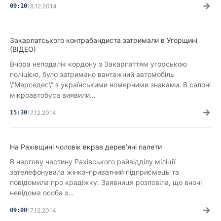
→
09:10
18.12.2014
Закарпатського контрабандиста затримали в Угорщині
(ВІДЕО)
Вчора неподалік кордону з Закарпаттям угорською
поліцією, було затримано вантажний автомобіль
\”Мерседес\” з українськими номерними знаками. В салоні
мікроавтобуса виявили…
→
15:30
17.12.2014
На Рахівщині чоловік вкрав дерев’яні палети
В чергову частину Рахівського райвідділу міліції
зателефонувала жінка-приватний підприємець та
повідомила про крадіжку. Заявниця розповіла, що вночі
невідома особа з…
→
09:00
17.12.2014