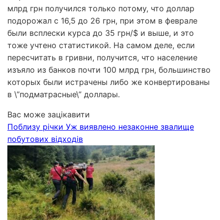
млрд грн получился только потому, что доллар
подорожал с 16,5 до 26 грн, при этом в феврале
были всплески курса до 35 грн/$ и выше, и это
тоже учтено статистикой. На самом деле, если
пересчитать в гривни, получится, что население
изъяло из банков почти 100 млрд грн, большинство
которых были истрачены либо же конвертированы
в \”подматрасные\” доллары.
Вас може зацікавити
Поблизу річки Уж виявлено незаконне звалище
побутових відходів