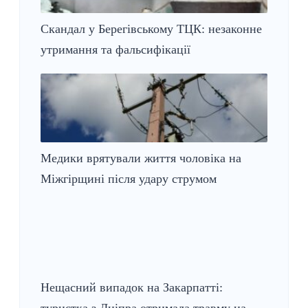
Скандал у Берегівському ТЦК: незаконне
утримання та фальсифікації
Медики врятували життя чоловіка на
Міжгірщині після удару струмом
Нещасний випадок на Закарпатті: