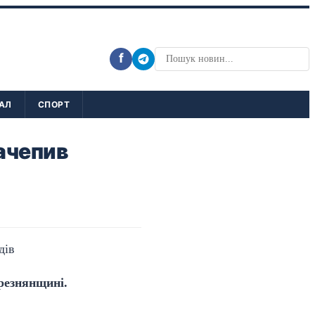
f
АЛ
СПОРТ
зачепив
резнянщині.