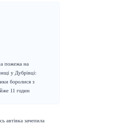
а пожежа на
лищі у Дубрівці:
ики боролися з
йже 11 годин
сь автівка зачепила