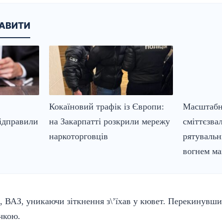
КАВИТИ
Кокаїновий трафік із Європи:
Масштабн
ідправили
на Закарпатті розкрили мережу
сміттєзва
наркоторговців
рятувальн
вогнем ма
 ВАЗ, уникаючи зіткнення з\’їхав у кювет. Перекинувши
чкою.