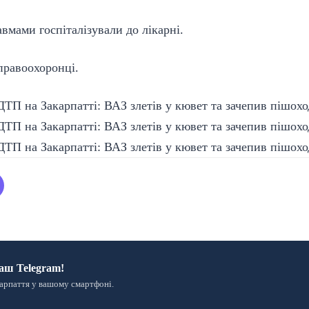
вмами госпіталізували до лікарні.
правоохоронці.
аш Telegram!
арпаття у вашому смартфоні.