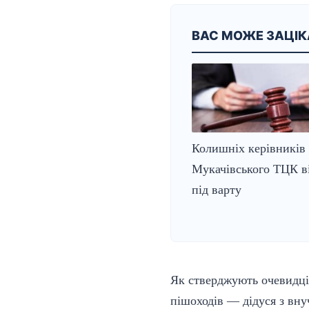
ВАС МОЖЕ ЗАЦІ
Колишніх керівників
Мукачівського ТЦК в
під варту
Як стверджують очевидці,
пішоходів — дідуся з вну