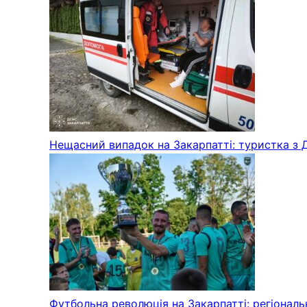
Нещасний випадок на Закарпатті: туристка з 
Футбольна революція на Закарпатті: регіонал