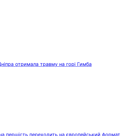
Дніпра отримала травму на горі Гимба
ьна першість переходить на європейський формат