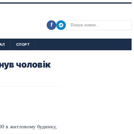
f
АЛ
СПОРТ
нув чоловік
:00 в житловому будинку,