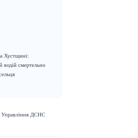
на Хустщині:
й водій смертельно
сельця
є
Управління ДСНС