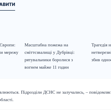
КАВИТИ
 Європи:
Масштабна пожежа на
Трагедія 
ли мережу
сміттєзвалищі у Дубрівці:
нетверези
рятувальники боролися з
збив одно
вогнем майже 11 годин
влюються. Підрозділи ДСНС не залучались, – повідомля
області
.