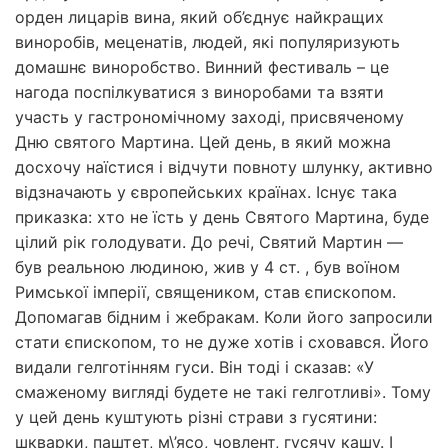
орден лицарів вина, який об’єднує найкращих
виноробів, меценатів, людей, які популяризують
домашнє виноробство. Винний фестиваль – це
нагода поспілкуватися з виноробами та взяти
участь у гастрономічному заході, присвяченому
Дню святого Мартина. Цей день, в який можна
досхочу наїстися і відчути повноту шлунку, активно
відзначають у європейських країнах. Існує така
приказка: хто не їсть у день Святого Мартина, буде
цілий рік голодувати. До речі, Святий Мартин —
був реальною людиною, жив у 4 ст. , був воїном
Римської імперії, священиком, став єпископом.
Допомагав бідним і жебракам. Коли його запросили
стати єпископом, то не дуже хотів і сховався. Його
видали гелготінням гуси. Він тоді і сказав: «У
смаженому вигляді будете не такі гелготливі». Тому
у цей день куштують різні страви з гусятини:
шкварки, паштет, м\’ясо, човлент, гусячу кашу. І