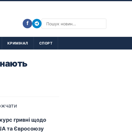
f
КРИМІНАЛ
СПОРТ
инають
 курс гривні щодо
США та Євросоюзу