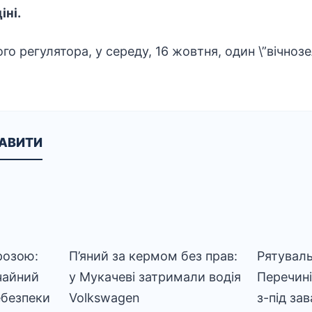
іні.
го регулятора, у середу, 16 жовтня, один \”вічно
КАВИТИ
розою:
П’яний за кермом без прав:
Рятуваль
чайний
у Мукачеві затримали водія
Перечині
ебезпеки
Volkswagen
з-під за