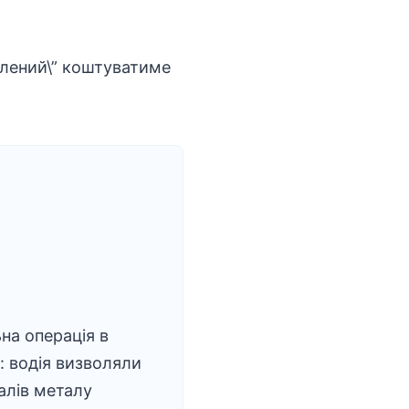
зелений\” коштуватиме
на операція в
: водія визволяли
валів металу