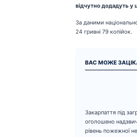
відчутно додадуть у ц
За даними національно
24 гривні 79 копійок.
ВАС МОЖЕ ЗАЦІ
Закарпаття під заг
оголошено надзви
рівень пожежної н