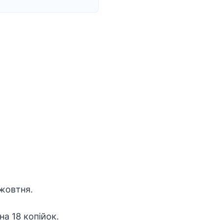
 жовтня.
а 18 копійок.