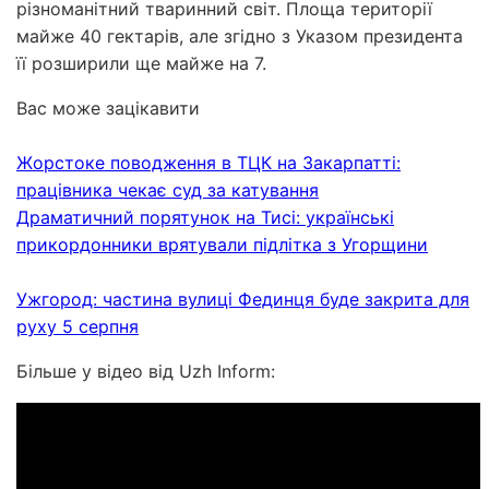
різноманітний тваринний світ. Площа території
майже 40 гектарів, але згідно з Указом президента
її розширили ще майже на 7.
Вас може зацікавити
Жорстоке поводження в ТЦК на Закарпатті:
працівника чекає суд за катування
Драматичний порятунок на Тисі: українські
прикордонники врятували підлітка з Угорщини
Ужгород: частина вулиці Фединця буде закрита для
руху 5 серпня
Більше у відео від Uzh Inform: