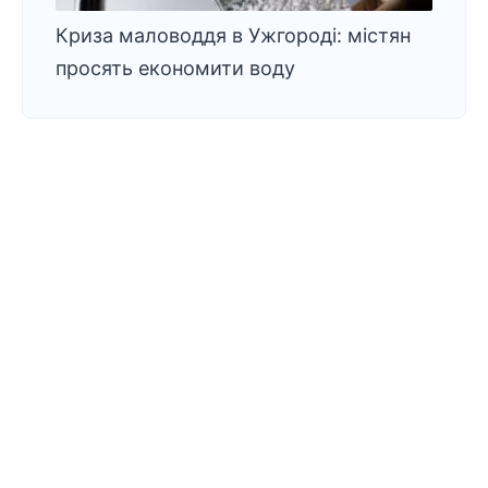
Криза маловоддя в Ужгороді: містян
просять економити воду