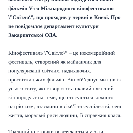
фільмів V-го Міжнародного кінофестивалю
\”Світло\”, що проходив у червні в Києві. Про
це повідомляє департамент культури
Закарпатської ОДА.
Кінофестиваль \”Світло\” – це некомерційний
фестиваль, створений як майданчик для
популяризації світлих, надихаючих,
просвітницьких фільмів. Він об\’єднує митців із
усього світу, які створюють цікавий і якісний
кінопродукт на теми, що стосуються кожного –
патріотизм, взаємини в сім\’ї та суспільстві, сенс
життя, моральні риси людини, її справжня краса.
Традиційно стрічки розглядаються у 5-ти