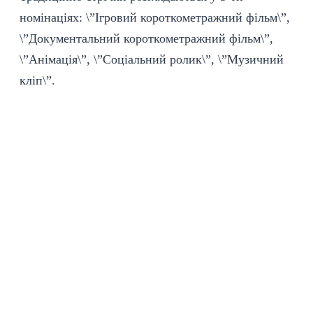
номінаціях: \”Ігровий короткометражний фільм\”,
\”Документальний короткометражний фільм\”,
\”Анімація\”, \”Соціальний ролик\”, \”Музичний
кліп\”.