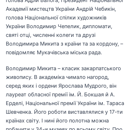
голова Адрій Балога, Президент Національної
Академії мистецтв України Андрій Чебикін,
голова Національної спілки художників
України Володимир Чепелик, дипломати,
святі отці, численні колеги та друзі
Володимира Микита з країни та за кордону, –
повідомляє
Мукачівська міська рада
.
Володимир Микита – класик закарпатського
живопису. В академіка чимало нагород,
серед яких і ордени Ярослава Мудрого, він
лауреат обласної премії ім. Й. Бокшая й А.
Ерделі, Національної премії України ім. Тараса
Шевченка. Його роботи виставлялися у 17-ти
країнах світу. І нині його полотна можна
побачити у 34-и музеях по всьому світу. Про