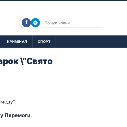
f
КРИМІНАЛ
СПОРТ
арок \”Свято
ку Перемоги.