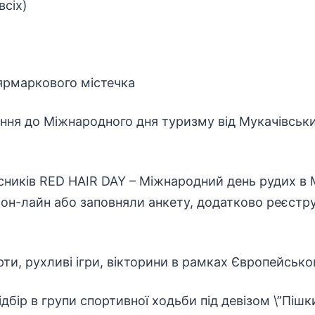
всіх)
 ярмаркового містечка
ання до Міжнародного дня туризму від Мукачівськ
асників RED HAIR DAY – Міжнародний день рудих в М
 он-лайн або заповняли анкету, додатково реєструв
арти, рухливі ігри, вікторини в рамках Європейськ
ідбір в групи спортивної ходьби під девізом \”Пішк