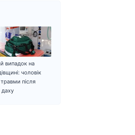
й випадок на
івщині: чоловік
травми після
з даху