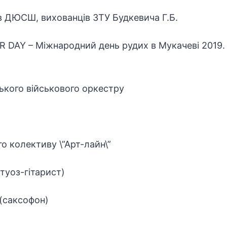
в ДЮСШ, вихованців ЗТУ Будкевича Г.Б.
IR DAY – Міжнародний день рудих в Мукачеві 2019
ького військового оркестру
о колективу \”Арт-лайн\”
ртуоз-гітарист)
(саксофон)