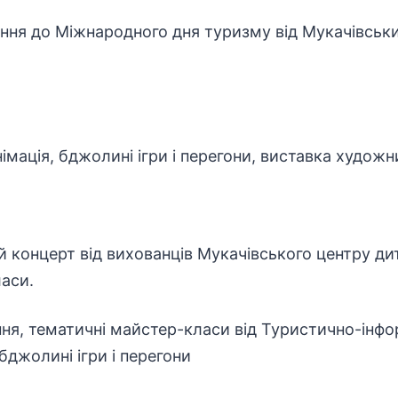
ання до Міжнародного дня туризму від Мукачівськ
імація, бджолині ігри і перегони, виставка художн
ий концерт від вихованців Мукачівського центру ди
аси.
ння, тематичні майстер-класи від Туристично-інф
бджолині ігри і перегони