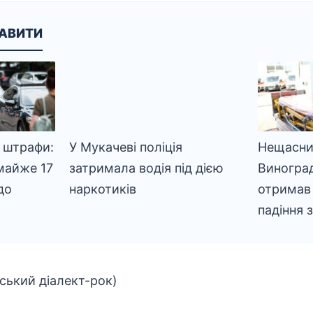
КАВИТИ
а штрафи:
У Мукачеві поліція
Нещасни
майже 17
затримала водія під дією
Виноград
до
наркотиків
отримав 
падіння 
ський діалект-рок)