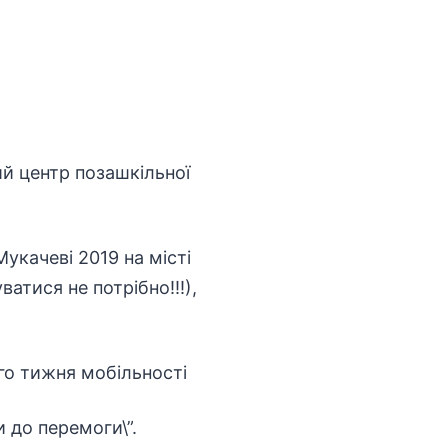
ий центр позашкільної
укачеві 2019 на місті
атися не потрібно!!!),
ого тижня мобільності
и до перемоги\”.