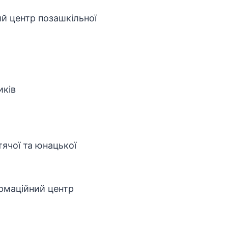
ий центр позашкільної
иків
тячої та юнацької
ормаційний центр