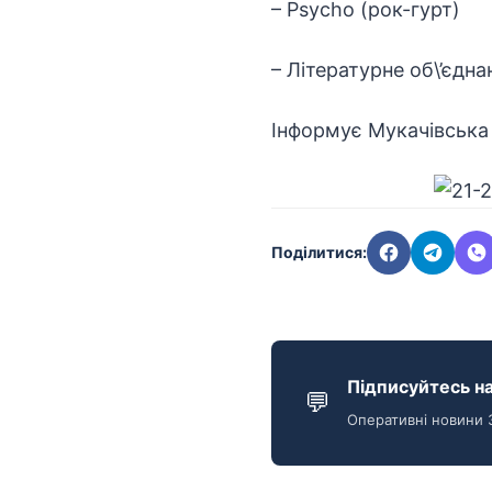
– Psycho (рок-гурт)
– Літературне об\’єдна
Інформує
Мукачівська
Поділитися:
Підписуйтесь на
💬
Оперативні новини 