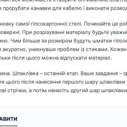
 прорубати канавки для кабелю і виконати розво
новку самої гіпсокартонної стелі. Починайте це ро
поверхні. При розрізуванні матеріалу будьте уважн
мно. Чим більше за розміром будуть шматки гіпсо
и акуратно, уникнувши проблем із стиками. Кожен
льки після цього можна відпускати матеріал.
чена. Шпаклівка – останній етап. Ваше завдання – 
я цього після нанесення першого шару шпаклівки н
ві стрічки, а потім нанесіть другий шар шпаклівки
КАВИТИ