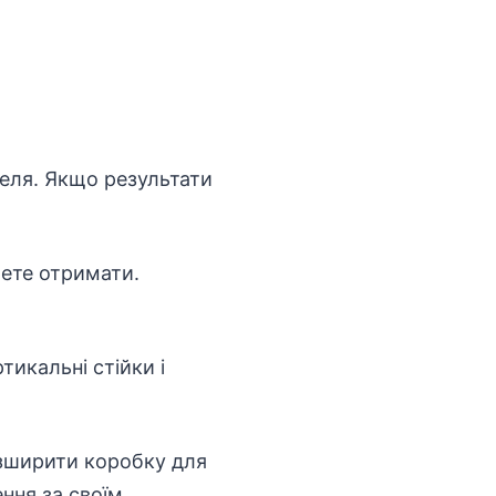
стеля. Якщо результати
чете отримати.
тикальні стійки і
озширити коробку для
ння за своїм