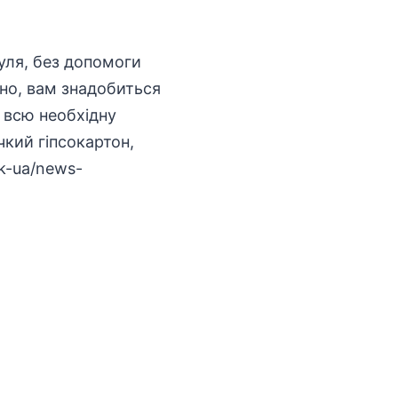
нуля, без допомоги
йно, вам знадобиться
 всю необхідну
кий гіпсокартон,
uk-ua/news-