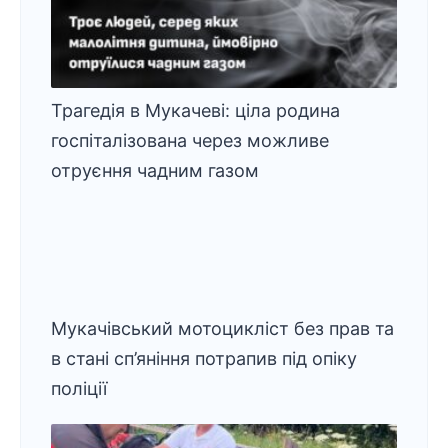
Трагедія в Мукачеві: ціла родина
госпіталізована через можливе
отруєння чадним газом
Мукачівський мотоцикліст без прав та
в стані сп’яніння потрапив під опіку
поліції