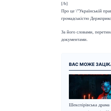
[/b]
Про це \”Українській прав
громадськістю Держприк
За його словами, перети
документами.
ВАС МОЖЕ ЗАЦІ
Шекспірівська драма 