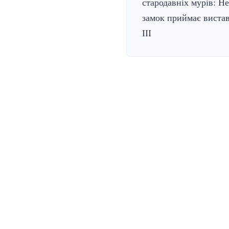
стародавніх мурів: Н
замок приймає вистав
ІІІ