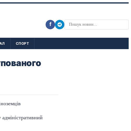
f
АЛ
СПОРТ
купованого
у адміністративний