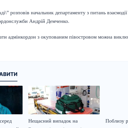
ді\” розповів начальник департаменту з питань взаємодії і
ордонслужби Андрій Демченко.
нати адмінкордон з окупованим півостровом можна виклю
КАВИТИ
серед
Нещасний випадок на
Поблизу р