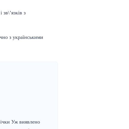
 зв\’язків з
чно з українськими
ічки Уж виявлено