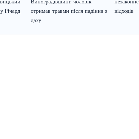
евицький
Виноградівщині: чоловік
незаконне
у Річард
отримав травми після падіння з
відходів
даху