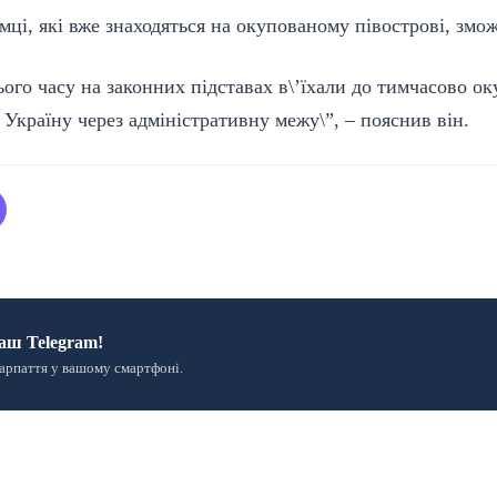
мці, які вже знаходяться на окупованому півострові, змож
цього часу на законних підставах в\’їхали до тимчасово о
Україну через адміністративну межу\”, – пояснив він.
аш Telegram!
арпаття у вашому смартфоні.