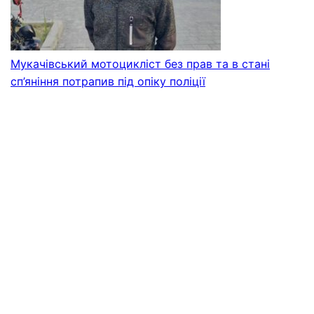
Мукачівський мотоцикліст без прав та в стані
сп’яніння потрапив під опіку поліції