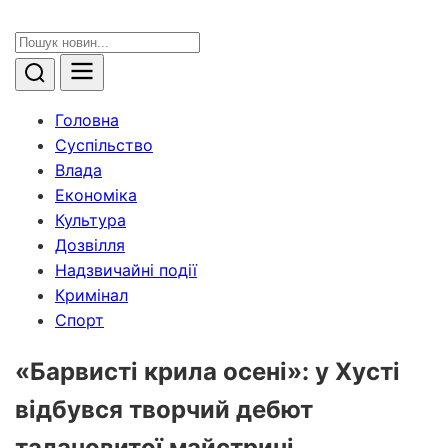
Головна
Суспільство
Влада
Економіка
Культура
Дозвілля
Надзвичайні події
Кримінал
Спорт
«Барвисті крила осені»: у Хусті
відбувся творчий дебют
талановитої майстрині