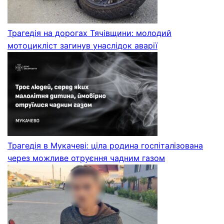
Трагедія на дорогах Тячівщини: молодий
мотоцикліст загинув унаслідок аварії
Трагедія в Мукачеві: ціла родина госпіталізована
через можливе отруєння чадним газом