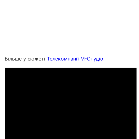
Більше у сюжеті
Телекомпанії М-Студіо
: