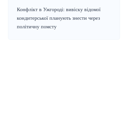
Конфлікт в Ужгороді: вивіску відомої
кондитерської планують знести через
політичну помсту