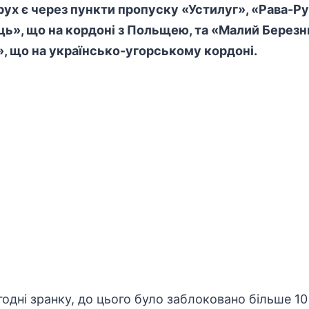
х є через пункти пропуску «Устилуг», «Рава-Ру
ь», що на кордоні з Польщею, та «Малий Березний
», що на українсько-угорському кордоні.
одні зранку, до цього було заблоковано більше 10