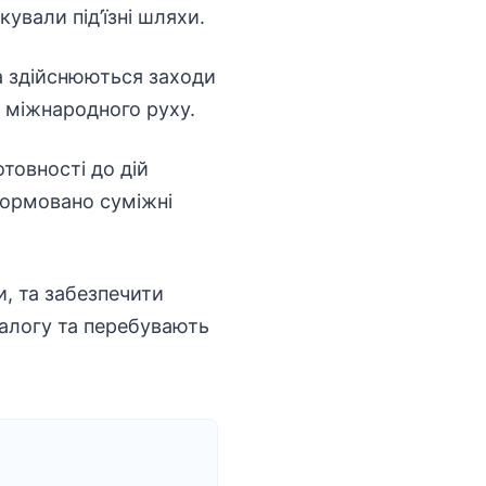
ували під’їзні шляхи.
а здійснюються заходи
 міжнародного руху.
товності до дій
ормовано суміжні
и, та забезпечити
іалогу та перебувають