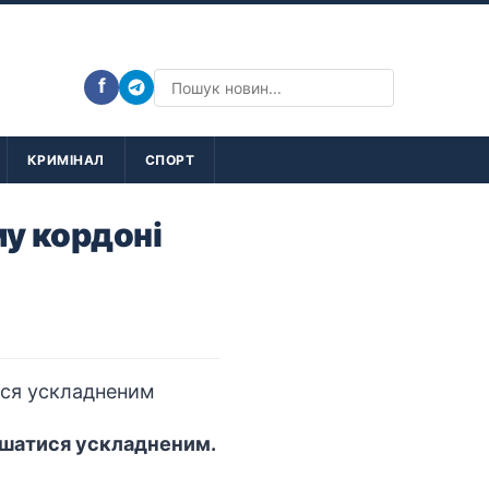
f
КРИМІНАЛ
СПОРТ
му кордоні
лишатися ускладненим.