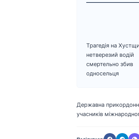
Трагедія на Хустщи
нетверезий водій
смертельно збив
односельця
Державна прикордонна
учасників міжнародно