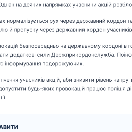
днак на деяких напрямках учасники акцій розблок
ках нормалізується рух через державний кордон т
лю й пропуску через державний кордон учасників
окацій безпосередньо на державному кордоні в го
ати додаткові сили Держприкордонслужба. Поінф
го інформування подорожуючих.
упчення учасників акцій, аби знизити рівень напруг
 допустити будь-яких провокацій працює поліція д
ії.
КАВИТИ