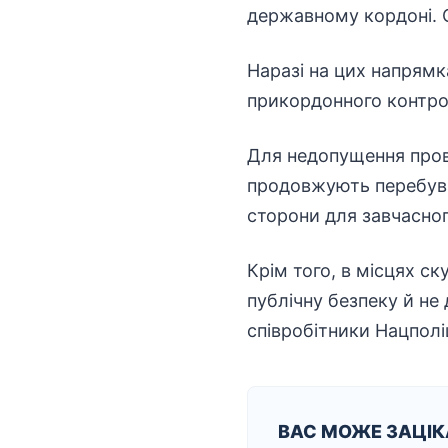
державному кордоні. О
Наразі на цих напрям
прикордонного контро
Для недопущення пров
продовжують перебув
сторони для завчасно
Крім того, в місцях ск
публічну безпеку й не
співробітники Нацполіц
ВАС МОЖЕ ЗАЦІ