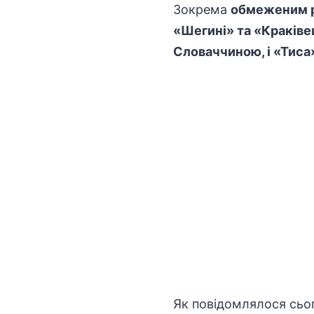
Зокрема
обмеженим ру
«Шегині» та «Краківец
Словаччиною, і «Тиса
Як повідомлялося сьог