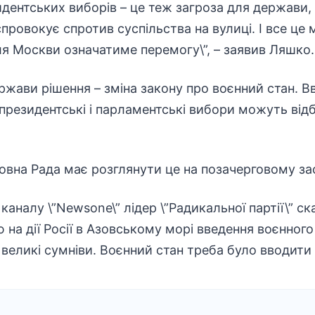
идентських виборів – це теж загроза для держави,
спровокує спротив суспільства на вулиці. І все це
для Москви означатиме перемогу\”, – заявив Ляшко.
ержави рішення – зміна закону про воєнний стан. В
президентські і парламентські вибори можуть відбу
вна Рада має розглянути це на позачерговому зас
каналу \”Newsone\” лідер \”Радикальної партії\” ска
на дії Росії в Азовському морі введення воєнного 
 великі сумніви. Воєнний стан треба було вводити 