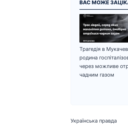
ВАС МОЖЕ ЗАЦІ
Трагедія в Мукачеві
родина госпіталізо
через можливе от
чадним газом
Українська правда