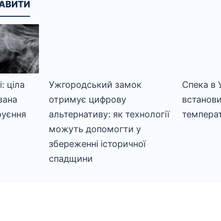
КАВИТИ
: ціла
Ужгородський замок
Спека в 
вана
отримує цифрову
встанов
руєння
альтернативу: як технології
темпера
можуть допомогти у
збереженні історичної
спадщини