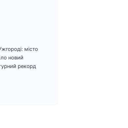
Ужгороді: місто
ило новий
турний рекорд