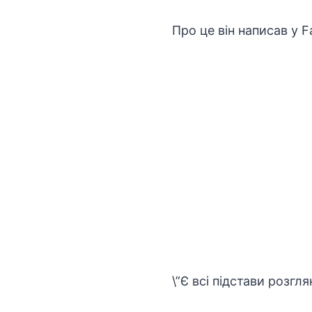
Про це він написав
у F
\”Є всі підстави розгл