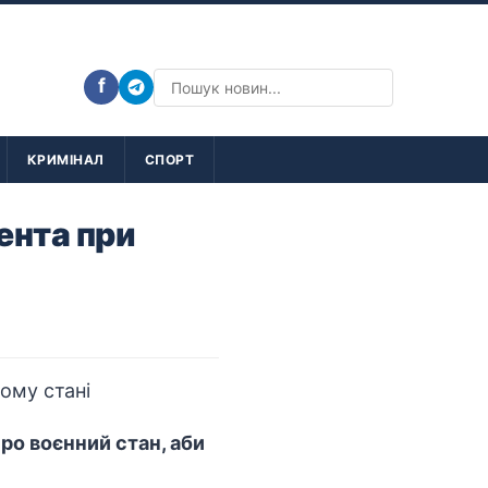
f
КРИМІНАЛ
СПОРТ
ента при
ро воєнний стан, аби