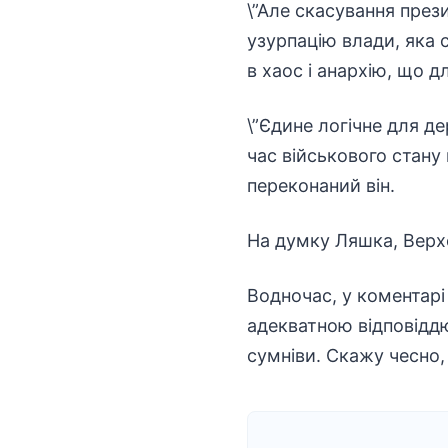
\”Але скасування през
узурпацію влади, яка 
в хаос і анархію, що 
\”Єдине логічне для д
час військового стану 
переконаний він.
На думку Ляшка, Верхо
Водночас, у коментарі 
адекватною відповіддю 
сумніви. Скажу чесно,