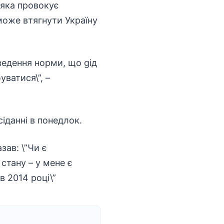
 яка провокує
 може втягнути Україну
ведення норми, що gід
ватися\”, –
іданні в понедлок.
зав: \”Чи є
стану – у мене є
в 2014 році\”