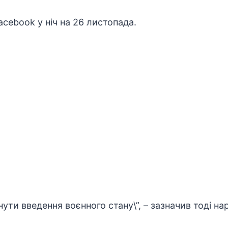
acebook
у ніч на 26 листопада.
янути введення воєнного стану\”, – зазначив тоді на