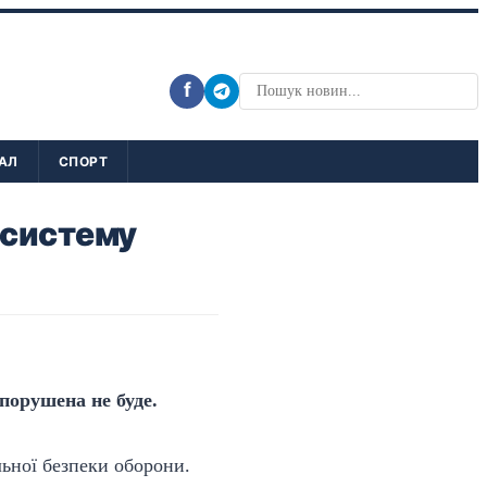
f
АЛ
СПОРТ
 систему
порушена не буде.
льної безпеки оборони.