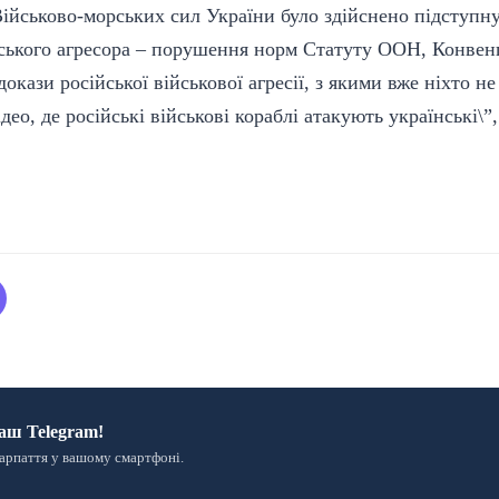
Військово-морських сил України було здійснено підступну
ійського агресора – порушення норм Статуту ООН, Конвен
докази російської військової агресії, з якими вже ніхто н
део, де російські військові кораблі атакують українські\”,
аш Telegram!
арпаття у вашому смартфоні.