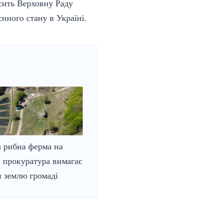
сить Верховну Раду
нного стану в Україні.
 рибна ферма на
 прокуратура вимагає
 землю громаді