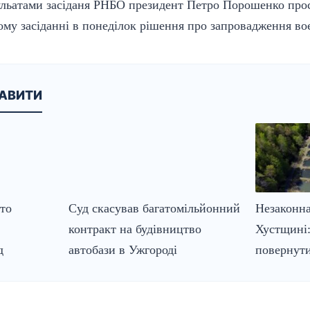
зульатами засіданя РНБО президент Петро Порошенко про
ому засіданні в понеділок рішення про запровадження воє
КАВИТИ
сто
Суд скасував багатомільйонний
Незаконна
контракт на будівництво
Хустщині:
д
автобази в Ужгороді
повернути