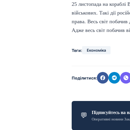
25 листопада на кораблі 
військових. Такі дії рос
права. Весь світ побачив 
Адже весь світ побачив ві
Теги:
Економіка
Поділитися:
Підписуйтесь на н
💬
Оперативні новини Зак