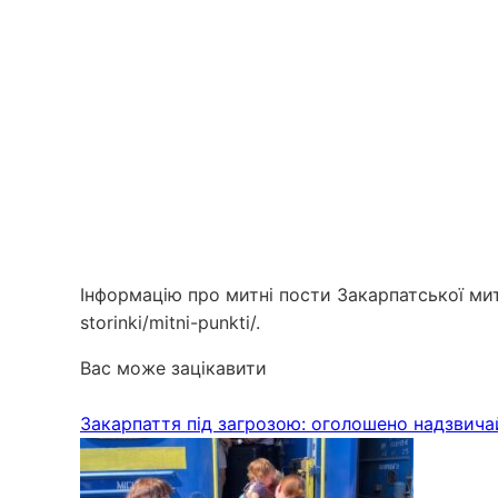
Інформацію про митні пости Закарпатської митн
storinki/mitni-punkti/.
Вас може зацікавити
Закарпаття під загрозою: оголошено надзвича