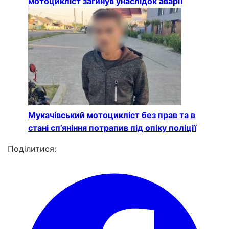
мотоцикліст загинув унаслідок аварії
Мукачівський мотоцикліст без прав та в
стані сп’яніння потрапив під опіку поліції
Поділитися: