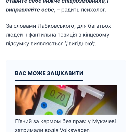
ставите себе нижче співрозмовника, і
виправляйте себе,
– радить психолог.
За словами Лабковського, для багатьох
людей інфантильна позиція в кінцевому
підсумку виявляється \”вигідною\”.
ВАС МОЖЕ ЗАЦІКАВИТИ
П’яний за кермом без прав: у Мукачеві
затримали водія Volkswagen