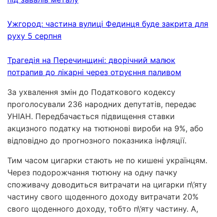
Ужгород: частина вулиці Фединця буде закрита для
руху 5 серпня
Трагедія на Перечинщині: дворічний малюк
потрапив до лікарні через отруєння паливом
За ухвалення змін до Податкового кодексу
проголосували 236 народних депутатів, передає
УНІАН. Передбачається підвищення ставки
акцизного податку на тютюнові вироби на 9%, або
відповідно до прогнозного показника інфляції.
Тим часом цигарки стають не по кишені українцям.
Через подорожчання тютюну на одну пачку
споживачу доводиться витрачати на цигарки п\’яту
частину свого щоденного доходу витрачати 20%
свого щоденного доходу, тобто п\’яту частину. А,