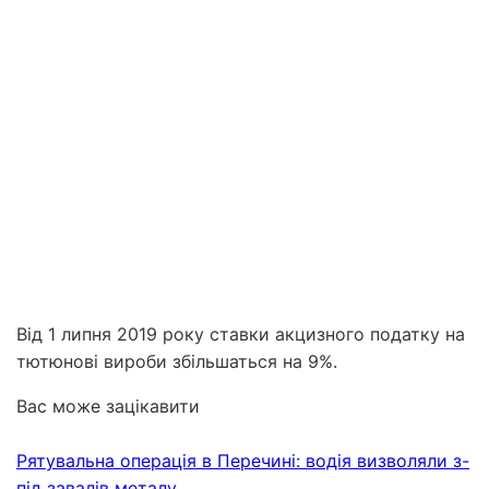
Від 1 липня 2019 року ставки акцизного податку на
тютюнові вироби збільшаться на 9%.
Вас може зацікавити
Рятувальна операція в Перечині: водія визволяли з-
під завалів металу