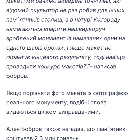
макеті ми бачимо виведені точні лінії, які
відомий скульптор не раз робив для інших
пам`ятників столиці, а в натурі Ужгороду
намагаються впарити нашвидкоруч
зроблений монумент із намазаних одни на
одного шарів бронзи. І якщо макет не
гарантує кінцевого результату, тоді навіщо
проводити конкурс макетів?\”
– написав
Бобров.
Якщо порівняти фото макета із фотографією
реального монументу, подібні слова
видаються цілком виправданими.
Ален Бобров також нагадав, що пам`ятник
коштував 2,3 млн гривень.