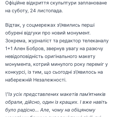
Офіційне відкриття скульптури заплановане
на суботу, 24 листопада.
Відтак, у соцмережах з\’явились перші
обурені відгуки про новий монумент.
Зокрема, журналіст та редактор телеканалу
1+1 Ален Бобров, звернув увагу на разючу
невідоповідність оригінального макету
монумента, котрий минулого року переміг у
конкурсі, із тим, що сьогодні з\’явилось на
набережній Незалежності.
\”Із усіх представлених макетів пам’ятників
обрали, дійсно, один із кращих. І вже навіть
було радісно… Але, чому на обіцяному