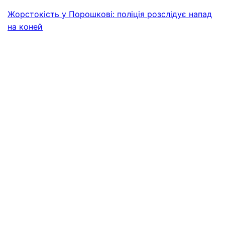
Жорстокість у Порошкові: поліція розслідує напад
на коней