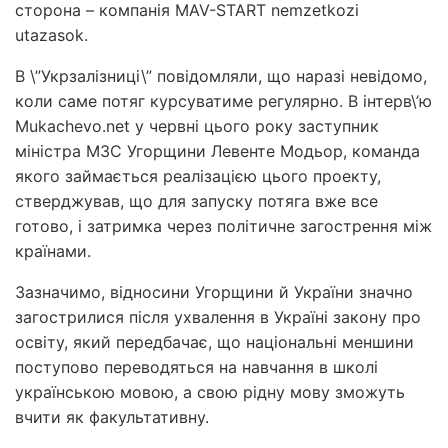
сторона – компанія MAV-START nemzetkozi
utazasok.
В \”Укрзалізниці\” повідомляли, що наразі невідомо,
коли саме потяг курсуватиме регулярно. В інтерв\’ю
Mukachevo.net у червні цього року заступник
міністра МЗС Угорщини Левенте Модьор, команда
якого займається реалізацією цього проекту,
стверджував, що для запуску потяга вже все
готово, і затримка через політичне загострення між
країнами.
Зазначимо, відносини Угорщини й України значно
загострилися після ухвалення в Україні закону про
освіту, який передбачає, що національні меншини
поступово переводяться на навчання в школі
українською мовою, а свою рідну мову зможуть
вчити як факультативну.