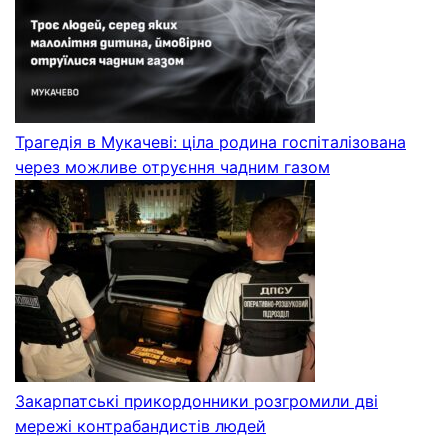
Трагедія в Мукачеві: ціла родина госпіталізована
через можливе отруєння чадним газом
Закарпатські прикордонники розгромили дві
мережі контрабандистів людей