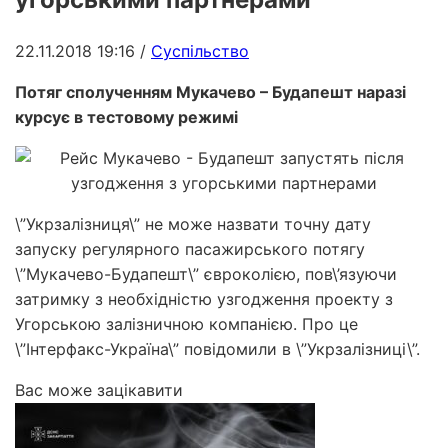
22.11.2018 19:16
/
Суспільство
Потяг сполученням Мукачево – Будапешт наразі
курсує в тестовому режимі
\”Укрзалізниця\” не може назвати точну дату
запуску регулярного пасажирського потягу
\”Мукачево-Будапешт\” євроколією, пов\’язуючи
затримку з необхідністю узгодження проекту з
Угорською залізничною компанією. Про це
\”Інтерфакс-Україна\” повідомили в \”Укрзалізниці\”.
Вас може зацікавити