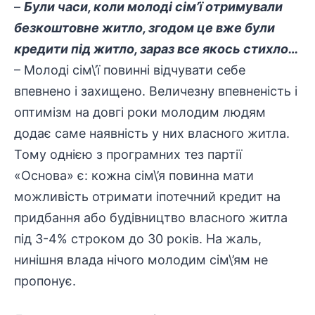
–
Були часи, коли молоді сім’ї отримували
безкоштовне житло, згодом це вже були
кредити під житло, зараз все якось стихло…
– Молоді сім\’ї повинні відчувати себе
впевнено і захищено. Величезну впевненість і
оптимізм на довгі роки молодим людям
додає саме наявність у них власного житла.
Тому однією з програмних тез партії
«Основа» є: кожна сім\’я повинна мати
можливість отримати іпотечний кредит на
придбання або будівництво власного житла
під 3-4% строком до 30 років. На жаль,
нинішня влада нічого молодим сім\’ям не
пропонує.