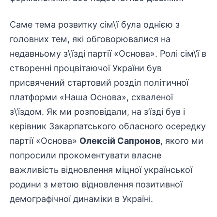
Саме тема розвитку сім\’ї була однією з
головних тем, які обговорювалися на
недавньому з\’їзді партії «Основа». Ролі сім\’ї в
створенні процвітаючої України був
присвячений стартовий розділ політичної
платформи «Наша Основа», схваленої
з\’їздом. Як ми розповідали, на з’їзді був і
керівник Закарпатського обласного осередку
партії «Основа»
Олексій Сапронов
, якого ми
попросили прокоментувати власне
важливість відновлення міцної української
родини з метою відновлення позитивної
демографічної динаміки в Україні.