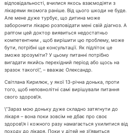
відповідальності, вчилися якось взаємодіяти з
лікарями якомога раніше. Від цього шкоди не буде.
Але мене дуже турбує, що дитина може
заборонити лікарю розповідати мені свій діагноз. А
раптом цей доктор виявиться недостатньо
компетентним , щоб вирішити цю проблему, може
бути, потрібні ще консультації. Як підліток це
зможе зрозуміти? У цьому питанні потрібно
вигадати якийсь перехідний період або щось на
зразок такого\”, – вважає Олександр.
Світлана Кирилюк, у якої 13-річна донька, проти
того, щоб неповнолітні самі вирішували питання
свого здоров\’я.
\”Зараз мою доньку дуже складно затягнути до
лікаря – вона поки зовсім не дбає про своє
здоров\’я і кожного разу намагається ухилитися від
походу до лікаря. Поки у дітей не з\’явиться