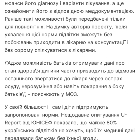
нюанси його діагнозу і варіанти лікування, а ще
ознайомити його з відповідною меддокументацією.
Раніше такі можливості були передбачені тільки
для повнолітніх. На думку авторів проекту, після
ухвалення цієї норми підлітки зможуть без
побоювань приходити в лікарню на консультації і
без сорому спілкуватися з лікарями.
\”Адже можливість батьків отримувати дані про
стан здоров\’я дитини часто призводить до відмови
останнього звертатися до лікаря через острах
осуду, нерозуміння або навіть покарання з боку
батьків\”, – пояснюють у МОЗ.
У своїй більшості і самі діти підтримують
запропоновані норми. Нещодавнє опитування U-
Report від ЮНІСЕФ показало, що майже 80%
українських підлітків не хочуть, щоб їх медичні дані
передавали батькам без їхньої згоди.