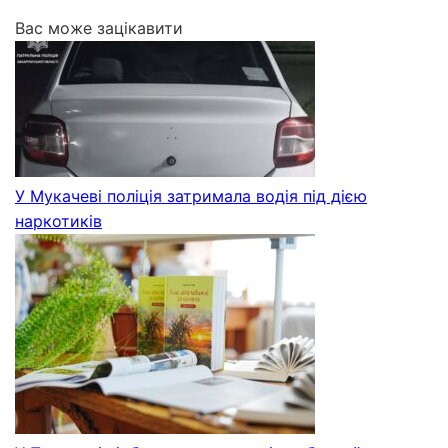
Вас може зацікавити
У Мукачеві поліція затримала водія під дією
наркотиків