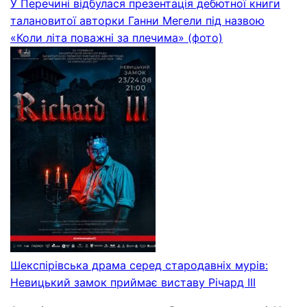
У Перечині відбулася презентація дебютної книги
талановитої авторки Ганни Мегели під назвою
«Коли літа поважні за плечима» (фото)
Шекспірівська драма серед стародавніх мурів:
Невицький замок приймає виставу Річард ІІІ