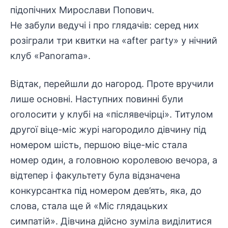
підопічних Мирослави Попович.
Не забули ведучі і про глядачів: серед них
розіграли три квитки на «after party» у нічний
клуб «Panorama».
Відтак, перейшли до нагород. Проте вручили
лише основні. Наступних повинні були
оголосити у клубі на «післявечірці». Титулом
другої віце-міс журі нагородило дівчину під
номером шість, першою віце-міс стала
номер один, а головною королевою вечора, а
відтепер і факультету була відзначена
конкурсантка під номером дев’ять, яка, до
слова, стала ще й «Міс глядацьких
симпатій». Дівчина дійсно зуміла виділитися